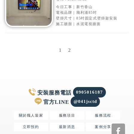
式壁掛架安裝
今日工事｜新竹香山
電視品牌｜飛利浦85吋
壁掛尺寸｜85吋固定式壁掛架安裝
施工牆面｜水泥電視牆面
1
2
0905016187
@041jsctd
關於職人裝家
服務項目
服務流程
立即預約
最新消息
案例分享