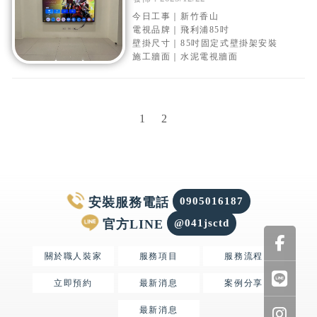
式壁掛架安裝
今日工事｜新竹香山
電視品牌｜飛利浦85吋
壁掛尺寸｜85吋固定式壁掛架安裝
施工牆面｜水泥電視牆面
1
2
0905016187
@041jsctd
關於職人裝家
服務項目
服務流程
立即預約
最新消息
案例分享
最新消息