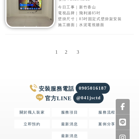
式壁掛架安裝
今日工事｜新竹香山
電視品牌｜飛利浦85吋
壁掛尺寸｜85吋固定式壁掛架安裝
施工牆面｜水泥電視牆面
1
2
3
0905016187
@041jsctd
關於職人裝家
服務項目
服務流程
立即預約
最新消息
案例分享
最新消息