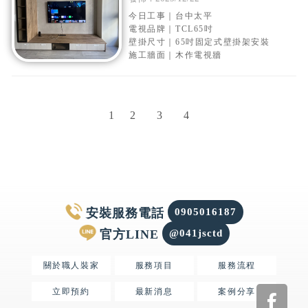
壁掛架安裝
今日工事｜台中太平
電視品牌｜TCL65吋
壁掛尺寸｜65吋固定式壁掛架安裝
施工牆面｜木作電視牆
1
2
3
4
0905016187
@041jsctd
關於職人裝家
服務項目
服務流程
立即預約
最新消息
案例分享